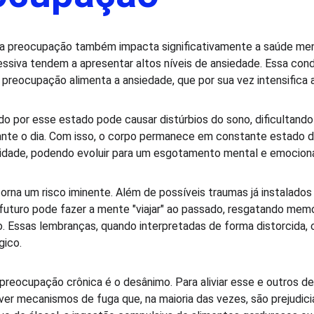
 a preocupação também impacta significativamente a saúde ment
siva tendem a apresentar altos níveis de ansiedade. Essa con
 a preocupação alimenta a ansiedade, que por sua vez intensifica
o por esse estado pode causar distúrbios do sono, dificultand
te o dia. Com isso, o corpo permanece em constante estado de 
ilidade, podendo evoluir para um esgotamento mental e emociona
na um risco iminente. Além de possíveis traumas já instalados
futuro pode fazer a mente "viajar" ao passado, resgatando mem
o. Essas lembranças, quando interpretadas de forma distorcida, 
gico.
reocupação crônica é o desânimo. Para aliviar esse e outros de
r mecanismos de fuga que, na maioria das vezes, são prejudiciai