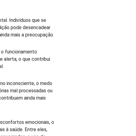
al. Indivíduos que se 
dição pode desencadear 
 ainda mais a preocupação.
o o funcionamento 
alerta, o que contribui 
l.
 no inconsciente, o medo 
órias mal processadas ou 
contribuem ainda mais 
sconfortos emocionais, o 
s à saúde. Entre eles, 