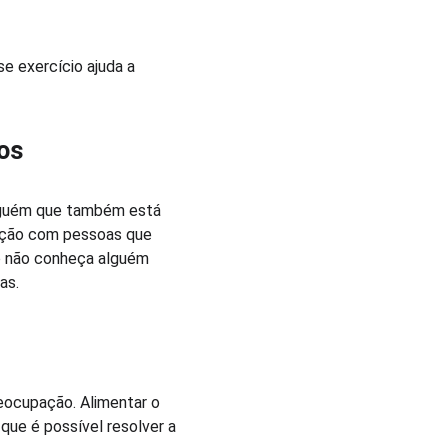
e exercício ajuda a 
os
alguém que também está 
tação com pessoas que 
o não conheça alguém 
as.
eocupação. Alimentar o 
ue é possível resolver a 