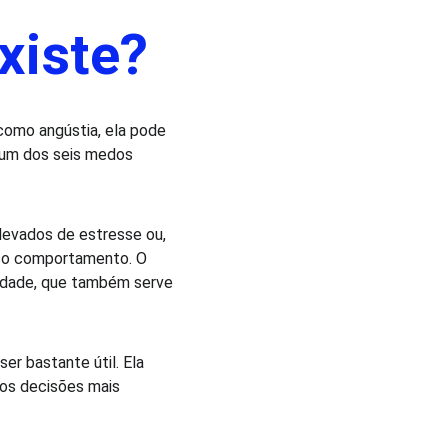
xiste?
omo angústia, ela pode 
s um dos seis medos 
levados de estresse ou, 
sso comportamento. O 
ridade, que também serve 
r bastante útil. Ela 
mos decisões mais 