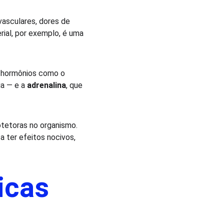
asculares, dores de 
ial, por exemplo, é uma 
e hormônios como o 
a — e a 
adrenalina
, que 
tetoras no organismo. 
 ter efeitos nocivos, 
icas 