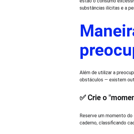
estão o consumo excessiv
substâncias ilícitas e a 
Maneira
preocu
Além de utilizar a preocu
obstáculos — existem outr
✅ Crie o "mome
Reserve um momento do di
caderno, classificando c